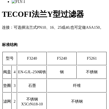
TECOFI法兰Y型过滤器
连接：可选择法兰式
PN10
、
16
、
25
或
40,
也可定做
ASA150
。
标准结构
型号
F3240
F5240
F5261
阀盖
4
EN-GJL-250
铸铁
钢
不锈钢
垫圈
3
石墨
纤维
不锈钢
滤网
2
不锈钢
X5CrNi18-10