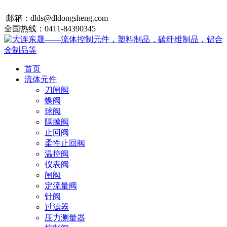
邮箱：dlds@dldongsheng.com
全国热线：0411-84390345
首页
流体元件
刀闸阀
蝶阀
球阀
隔膜阀
止回阀
柔性止回阀
温控阀
仪表阀
闸阀
定流量阀
针阀
过滤器
压力测量器