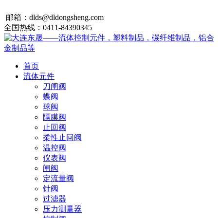
邮箱：dlds@dldongsheng.com
全国热线：0411-84390345
首页
流体元件
刀闸阀
蝶阀
球阀
隔膜阀
止回阀
柔性止回阀
温控阀
仪表阀
闸阀
定流量阀
针阀
过滤器
压力测量器