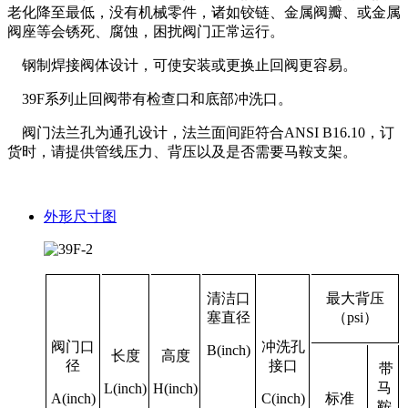
老化降至最低，没有机械零件，诸如铰链、金属阀瓣、或金属
阀座等会锈死、腐蚀，困扰阀门正常运行。
钢制焊接阀体设计，可使安装或更换止回阀更容易。
39F系列止回阀带有检查口和底部冲洗口。
阀门法兰孔为通孔设计，法兰面间距符合ANSI B16.10，订
货时，请提供管线压力、背压以及是否需要马鞍支架。
外形尺寸图
清洁口
最大背压
塞直径
（psi）
阀门口
冲洗孔
B(inch)
长度
高度
径
接口
带
马
L(inch)
H(inch)
A(inch)
C(inch)
标准
鞍