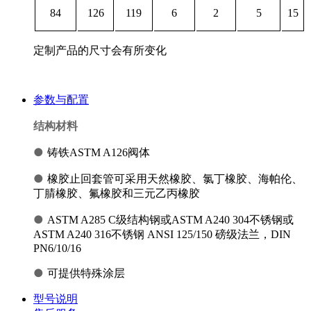
84
126
119
6
2
5
15
定制产品的尺寸会有所变化
参数与配置
结构材料
●
铸铁ASTM A126
阀体
●
橡胶止回套管可采用天然橡胶、氯丁橡胶、海帕伦、
丁腈橡胶、氟橡胶和三元乙丙橡胶
●
ASTM A285 C级结构钢或ASTM A240 304不锈钢或
ASTM A240 316不锈钢 ANSI 125/150 磅级法兰，DIN
PN6/10/16
●
可提供特殊涂层
型号说明