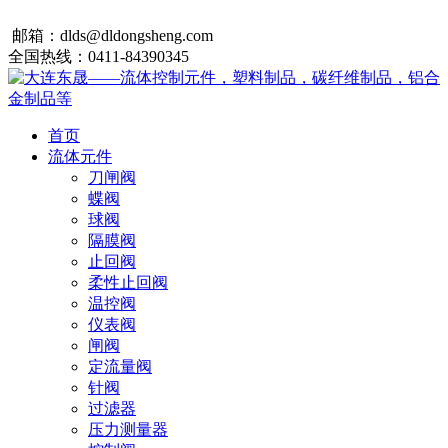
邮箱：dlds@dldongsheng.com
全国热线：0411-84390345
首页
流体元件
刀闸阀
蝶阀
球阀
隔膜阀
止回阀
柔性止回阀
温控阀
仪表阀
闸阀
定流量阀
针阀
过滤器
压力测量器